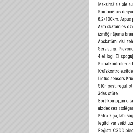
Maksimālais pieļa
Kombinētais degvie
8,2/100km. Ārpus 
A/m skatamies dzīv
izmēģinājuma bra
Apskatāmi visi teh
Servisa gr. Pievono
4 el. logi. El. spoguļ
Klimatkontrole-darbo
Kruīzkontrole,sēde
Lietus sensors.Kru
Stūr. past.,regul. s
ādas stūre.
Bort-kompj.,un cit
aizdedzes atslēgas
Katrā ziņā, labi sag
Iegādi var veikt 
Reģistr. CSDD pied