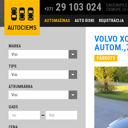
29 103 024
DAUGAVPILS 
+371
CIEMUPE, LV
AUTOMAŠĪNAS
AUTO DISKI
REĢISTRĀCIJA
VOLVO XC
AUTOM.,7
MARKA
Visi
PĀRDOTS
TIPS
Visi
ĀTRUMKĀRBA
Visi
GADS
CENA