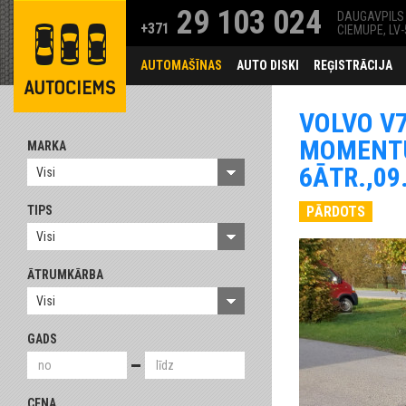
29 103 024
DAUGAVPILS 
+371
CIEMUPE, LV
AUTOMAŠĪNAS
AUTO DISKI
REĢISTRĀCIJA
VOLVO V7
MOMENT
MARKA
6ĀTR.,09
Visi
TIPS
PĀRDOTS
Visi
ĀTRUMKĀRBA
Visi
GADS
CENA