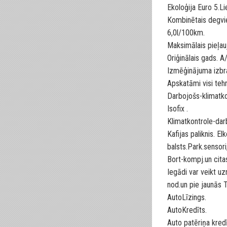
Ekoloģija Euro 5.Lie
Kombinētais degvie
6,0l/100km.
Maksimālais pieļa
Oriģinālais gads. 
Izmēģinājuma izbra
Apskatāmi visi teh
Darbojošs-klimatkont
Isofix .
Klimatkontrole-darb
Kafijas paliknis. El
balsts.Park.sensor
Bort-kompj.un cita
Iegādi var veikt
nod.un pie jaunās 
AutoLīzings.
AutoKredīts.
Auto patēriņa kredī