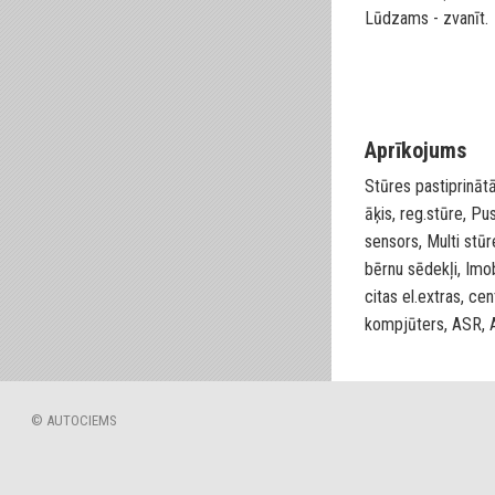
Lūdzams - zvanīt.
Aprīkojums
Stūres pastiprināt
āķis, reg.stūre, P
sensors, Multi stūre
bērnu sēdekļi, Imob
citas el.extras, cen
kompjūters, ASR, Ai
© AUTOCIEMS