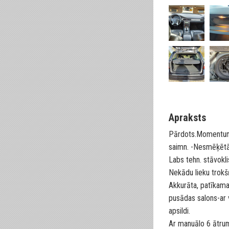
Apraksts
Pārdots.Momentum.
saimn. -Nesmēķētā
Labs tehn. stāvokli
Nekādu lieku trokš
Akkurāta, patīkama
pusādas salons-ar 
apsildi.
Ar manuālo 6 ātru