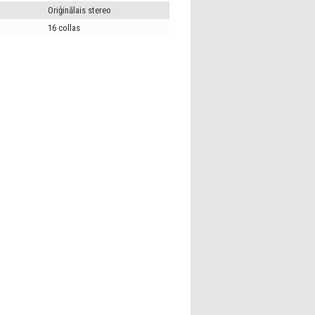
Oriģinālais stereo
16 collas