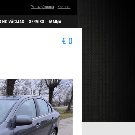
Par uzņēmumu
Kontakti
 NO VĀCIJAS
SERVISS
MAIŅA
€ 0