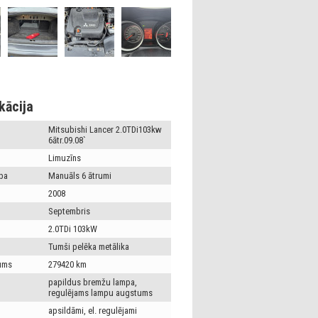
kācija
Mitsubishi Lancer 2.0TDi103kw
6ātr.09.08`
Limuzīns
ba
Manuāls 6 ātrumi
2008
Septembris
2.0TDi 103kW
Tumši pelēka metālika
ums
279420 km
papildus bremžu lampa,
regulējams lampu augstums
apsildāmi, el. regulējami