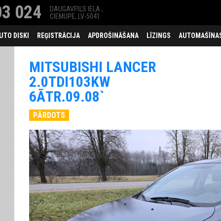
3 024
DAUGAVPILS IELA ,
CIEMUPE, LV-5041
UTO DISKI
REĢISTRĀCIJA
APDROŠINĀŠANA
LĪZINGS
AUTOMAŠĪNAS
MITSUBISHI LANCER
2.0TDI103KW
6ĀTR.09.08`
PĀRDOTS