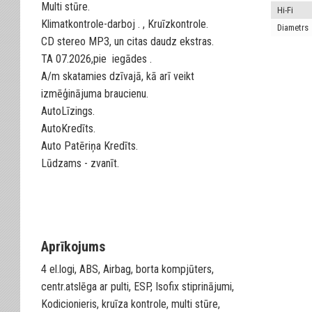
Multi stūre.
Hi-Fi
Klimatkontrole-darboj . , Kruīzkontrole.
Diametrs
CD stereo MP3, un citas daudz ekstras.
TA 07.2026,pie iegādes .
A/m skatamies dzīvajā, kā arī veikt
izmēģinājuma braucienu.
AutoLīzings.
AutoKredīts.
Auto Patēriņa Kredīts.
Lūdzams - zvanīt.
Aprīkojums
4 el.logi, ABS, Airbag, borta kompjūters,
centr.atslēga ar pulti, ESP, Isofix stiprinājumi,
Kodicionieris, kruīza kontrole, multi stūre,