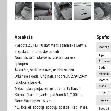
Apraksts
Spefici
Pārdots.2.0TDi 103kw, viens saimnieks Latvijā,
Modelis
ir apskatāmi tehn. dokumenti.
Tips
Normāls tehn. stāvoklis, veiktas servisa
Ātrumkār
apkopes.
Gads
Akkurāta, patīkama a/m, ar labu salonu.
Mēnesis
Oriģinālais gads. Oriģinālais nobrauk. 279420km
Motors
.Ekoloģija Euro 4.
Krāsa
Maksimālais pieļaujamais ātrums 191km/h.
Nobrauk
Kombinētais degvielas patēriņš 5,1l/100km.
Gaismas
Normālas riepas 16 izm.
4El. logi. el. spoguļi, spoguļu apsilde. Reg. stūre,
Spoguļi