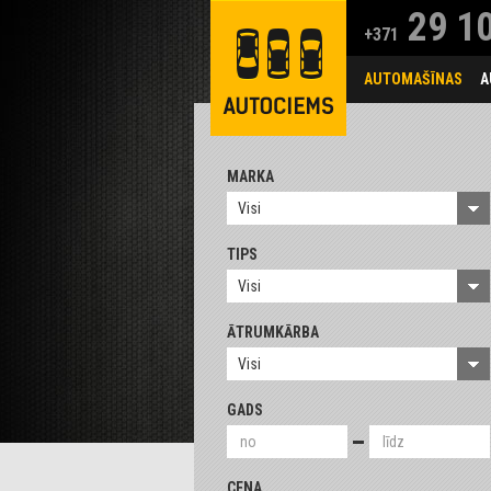
29 10
+371
AUTOMAŠĪNAS
A
MARKA
Visi
TIPS
Visi
ĀTRUMKĀRBA
Visi
GADS
CENA