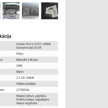
kācija
Honda CR-V 2.2CDTi 103kW
Executive āda 03.09`
Džips
ba
Manuāls 6 ātrumi
2009
Marts
2.2 CDi 103kW
Pelēka metālika
ums
217050 km
Miglas lukturi, papildus
bremžu lampa, regulējams
lampu augstums