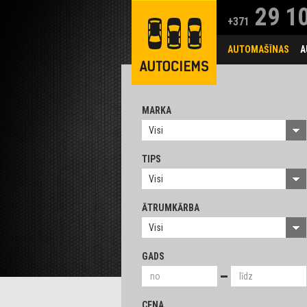
29 10
+371
AUTOMAŠĪNAS
A
MARKA
Visi
TIPS
Visi
ĀTRUMKĀRBA
Visi
GADS
CENA