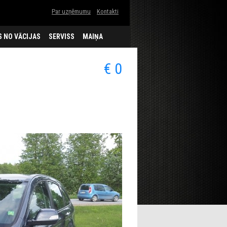
Par uzņēmumu
Kontakti
 NO VĀCIJAS
SERVISS
MAIŅA
€ 0