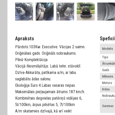
Apraksts
Spefici
Pārdots.103Kw. Executive. Vācijas 2 saimn.
Modelis
Oriģinālais gads. Oriģināls nobraukums.
Tips
Pilnā-Komplektācija.
Ātrumkār
Vācijā-Nesmēķētājs. Labā tehn. stāvoklī.
Gads
Dzīva-Akkurāta, patīkama a/m, ar labu
Mēnesis
saglabātu ādas salonu.
Motors
Ekoloģija Euro 4.Labas vasaras riepas.
Krāsa
Maksimālais pieļaujamais ātrums 187 km/h.
Nobrauk
Kombinētais degvielas patēriņš vidējais 6,
5l/100km, ārpus pilsētas 5, 7l/100km
Gaismas
A/m skatamies dzīvajā, kā arī veikt