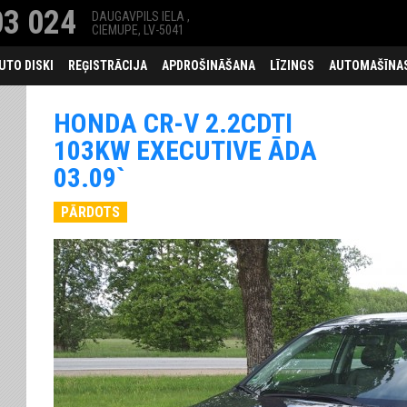
3 024
DAUGAVPILS IELA ,
CIEMUPE, LV-5041
UTO DISKI
REĢISTRĀCIJA
APDROŠINĀŠANA
LĪZINGS
AUTOMAŠĪNAS
HONDA CR-V 2.2CDTI
103KW EXECUTIVE ĀDA
03.09`
PĀRDOTS