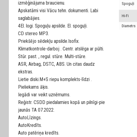
izmēģinājuma braucienu.
Spoguļi
Apskatāmi visi Vācu tehn. dokumenti. Labi
Hi-Fi
saglabājies.
4El. logi. Spoguļu apsilde. El. spoguļi.
Diametrs
CD stereo MP3.
Priekšējo sēdekļu apsilde.Isofix.
Klimatkontrole-darboj . Centr. atslēga ar pūlti.
Stūr. past. , regul. stūre. Multi-stūre.
ASR, Airbag, DSTC, ABS. Un citas daudz
ekstras.
Lietie diski.M+S riepu komplekts-līdzi .
Pieliekams āķis.
Iegādi var veikt uznēmums.
Reģistr. CSDD piedalamies kopā un pilnīgi-pie
jaunās TA 07.2022.
AutoLīzings.
AutoKredīts.
Auto patēriņa kredīts.