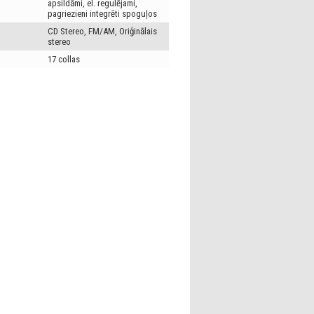
apsildāmi, el. regulējami,
pagriezieni integrēti spoguļos
CD Stereo, FM/AM, Oriģinālais
stereo
17 collas